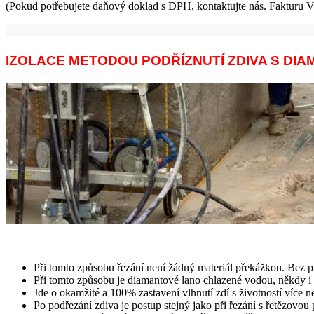
(Pokud potřebujete daňový doklad s DPH, kontaktujte nás. Fakturu V
IZOLACE METODOU PODŘÍZNUTÍ ZDIVA S DI
Při tomto způsobu řezání není žádný materiál překážkou. Bez pr
Při tomto způsobu je diamantové lano chlazené vodou, někdy i
Jde o okamžité a 100% zastavení vlhnutí zdí s životností více ne
Po podřezání zdiva je postup stejný jako při řezání s řetězovou 