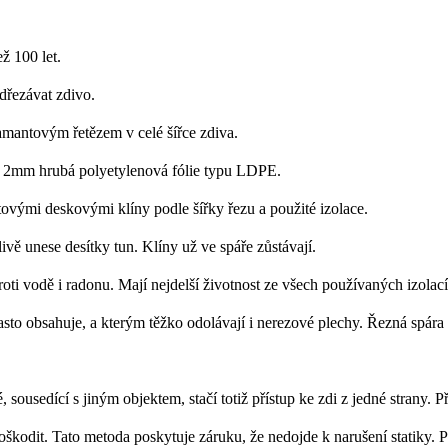
ž 100 let.
dřezávat zdivo.
mantovým řetězem v celé šířce zdiva.
y 2mm hrubá polyetylenová fólie typu LDPE.
stovými deskovými klíny podle šířky řezu a použité izolace.
vě unese desítky tun. Klíny už ve spáře zůstávají.
oti vodě i radonu. Mají nejdelší životnost ze všech používaných izolací,
 často obsahuje, a kterým těžko odolávají i nerezové plechy. Řezná spár
é, sousedící s jiným objektem, stačí totiž přístup ke zdi z jedné strany
oškodit. Tato metoda poskytuje záruku, že nedojde k narušení statiky. 