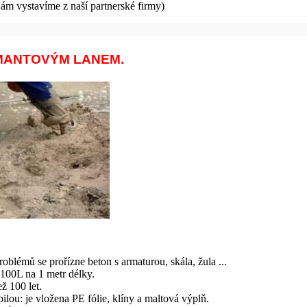
ám vystavíme z naší partnerské firmy)
AMANTOVÝM LANEM.
oblémů se prořízne beton s armaturou, skála, žula ...
 100L na 1 metr délky.
ž 100 let.
pilou: je vložena PE fólie, klíny a maltová výplň.