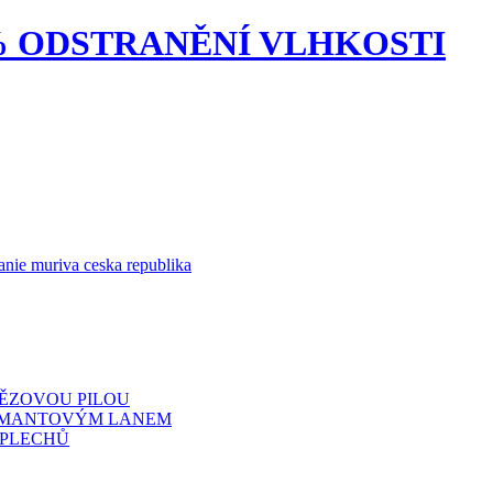
0% ODSTRANĚNÍ VLHKOSTI
TĚZOVOU PILOU
IAMANTOVÝM LANEM
 PLECHŮ