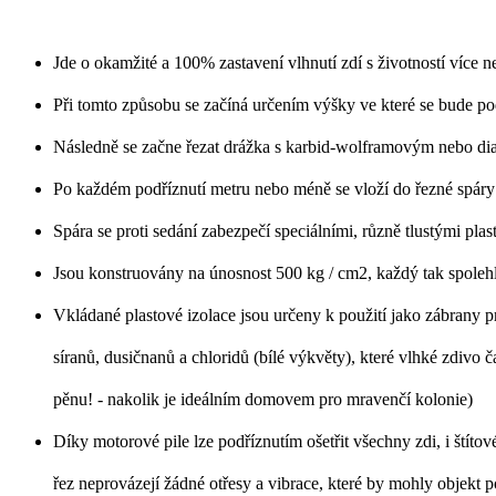
Jde o okamžité a 100% zastavení vlhnutí zdí s životností více ne
Při tomto způsobu se začíná určením výšky ve které se bude po
Následně se začne řezat drážka s karbid-wolframovým nebo dia
Po každém podříznutí metru nebo méně se vloží do řezné spár
Spára se proti sedání zabezpečí speciálními, různě tlustými pla
Jsou konstruovány na únosnost 500 kg / cm2, každý tak spolehli
Vkládané plastové izolace jsou určeny k použití jako zábrany pr
síranů, dusičnanů a chloridů (bílé výkvěty), které vlhké zdivo
pěnu! - nakolik je ideálním domovem pro mravenčí kolonie)
Díky motorové pile lze podříznutím ošetřit všechny zdi, i štítov
řez neprovázejí žádné otřesy a vibrace, které by mohly objekt p