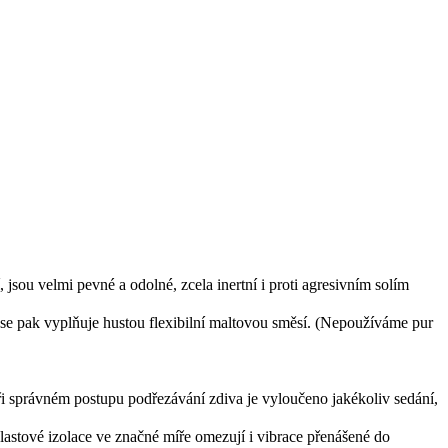
 jsou velmi pevné a odolné, zcela inertní i proti agresivním solím
a se pak vyplňuje hustou flexibilní maltovou směsí. (Nepoužíváme pur
. Při správném postupu podřezávání zdiva je vyloučeno jakékoliv sedání,
Plastové izolace ve značné míře omezují i vibrace přenášené do