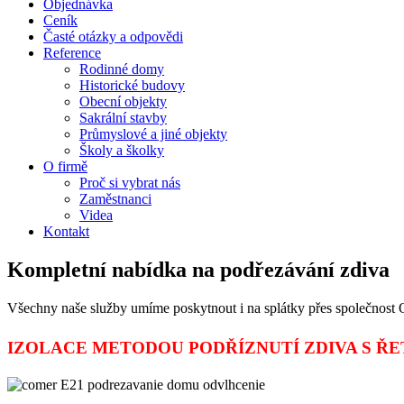
Objednávka
Ceník
Časté otázky a odpovědi
Reference
Rodinné domy
Historické budovy
Obecní objekty
Sakrální stavby
Průmyslové a jiné objekty
Školy a školky
O firmě
Proč si vybrat nás
Zaměstnanci
Videa
Kontakt
Kompletní nabídka na podřezávání zdiva
Všechny naše služby umíme poskytnout i na splátky přes společno
IZOLACE METODOU PODŘÍZNUTÍ ZDIVA S ŘE