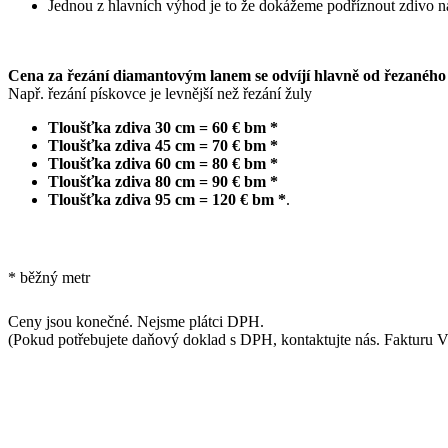
Jednou z hlavních výhod je to že dokážeme podříznout zdivo n
Cena za řezání diamantovým lanem se odvíjí hlavně od řezaného m
Např. řezání pískovce je levnější než řezání žuly
Tloušťka zdiva 30 cm = 60 € bm *
Tloušťka zdiva 45 cm = 70 € bm *
Tloušťka zdiva 60 cm = 80 € bm *
Tloušťka zdiva 80 cm = 90 € bm *
Tloušťka zdiva 95 cm = 120 € bm *
.
* běžný metr
Ceny jsou konečné. Nejsme plátci DPH.
(Pokud potřebujete daňový doklad s DPH, kontaktujte nás. Fakturu V