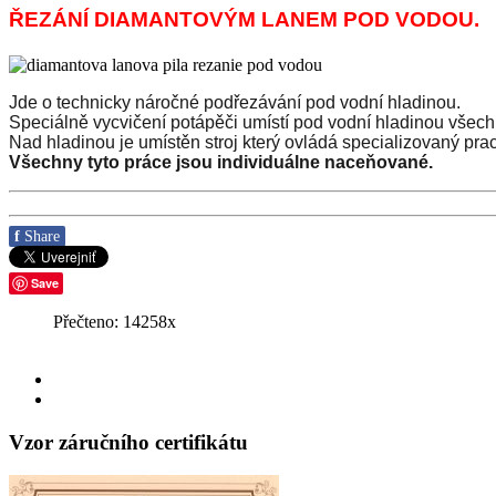
ŘEZÁNÍ DIAMANTOVÝM LANEM POD VODOU.
Jde o technicky náročné podřezávání pod vodní hladinou.
Speciálně vycvičení potápěči umístí pod vodní hladinou všech
Nad hladinou je umístěn stroj který ovládá specializovaný pra
Všechny tyto práce jsou individuálne naceňované.
f
Share
Save
Přečteno:
14258
x
Vzor záručního certifikátu