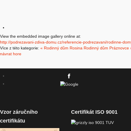
View the embedded image gallery online at:
http://podrezavani-zdiva-domu.cz/referencie-podrezavani/rodinne-d
Více z této kategorie:
« Rodinný dům Rosina
Rodinný dům Práznovce 
návrat hore
Vzor záručního
Certifikát ISO 9001
certifikátu