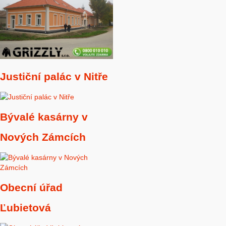
Justiční palác v Nitře
Bývalé kasárny v
Nových Zámcích
Obecní úřad
Ľubietová