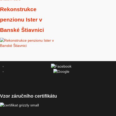
Rekonstrukce
penzionu Ister v
Banské Štiavnici
Vzor záručního certifikátu